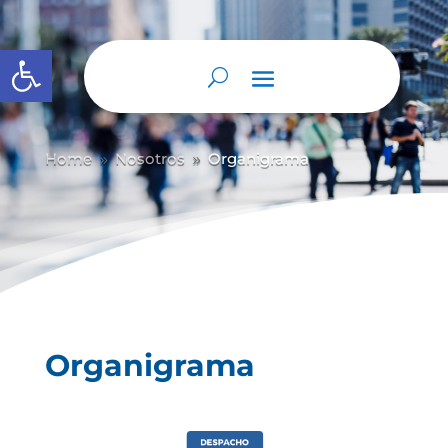
Abrir barra de herramientas
Home
Nosotros
Organigrama
9
9
Organigrama