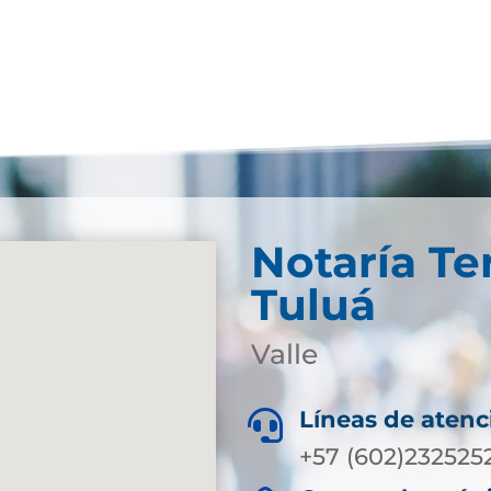
Notaría Te
Tuluá
Valle
Líneas de atenc

+57 (602)232525