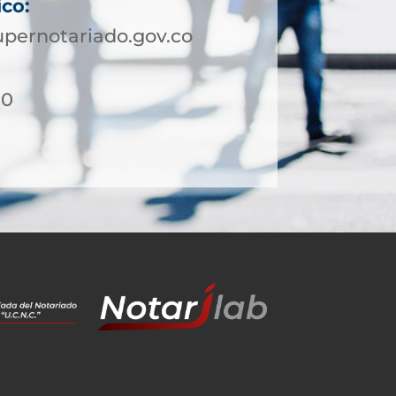
ico:
pernotariado.gov.co
10