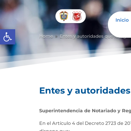
Inicio
Abrir barra de herramientas
Home
Entes y autoridades que lo vigil
9
Entes y autoridades 
Superintendencia de Notariado y Reg
En el Artículo 4 del Decreto 2723 de 201