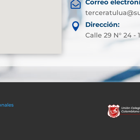
Correo electrón

terceratulua@su
Dirección:

Calle 29 N° 24 - 
onales