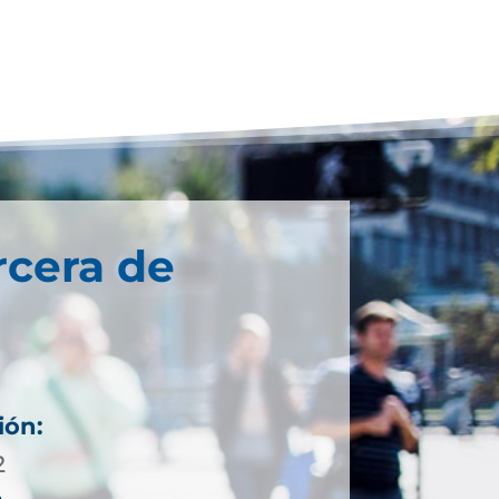
rcera de
ión:
2