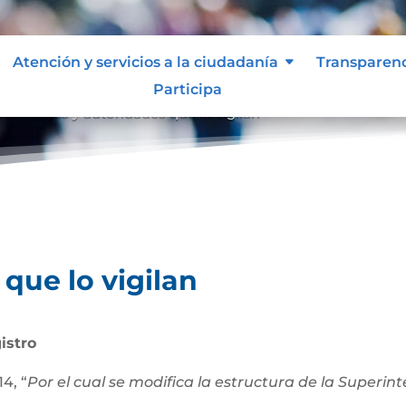
Atención y servicios a la ciudadanía
Transparen
Participa
an
Entes y autoridades que lo vigilan
9
que lo vigilan
istro
4, “
Por el cual se modifica la estructura de la Superi