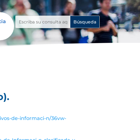
cia
).
tivos-de-informaci-n/36vw-