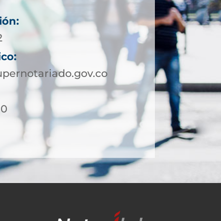
ión:
2
ico:
pernotariado.gov.co
10