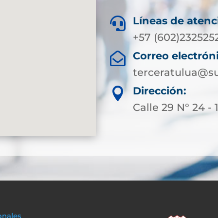
Líneas de atenc

+57 (602)232525
Correo electrón

terceratulua@su
Dirección:

Calle 29 N° 24 - 
onales