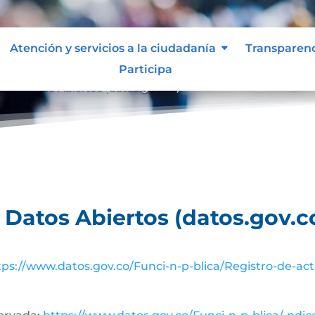
Atención y servicios a la ciudadanía
Transparen
Participa
al de Datos Abiertos (datos.gov.co).
e Datos Abiertos (datos.gov.co
tps://www.datos.gov.co/Funci-n-p-blica/Registro-de-ac