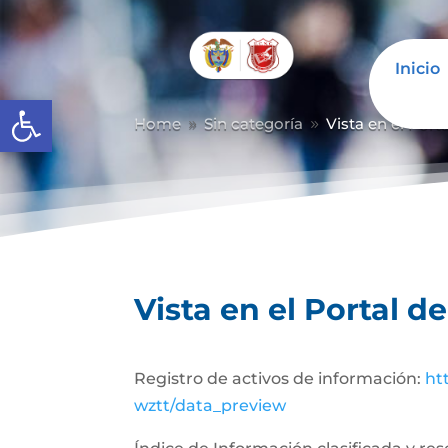
Inicio
Abrir barra de herramientas
Home
Sin categoría
Vista en el Port
9
9
Vista en el Portal d
Registro de activos de información:
ht
wztt/data_preview