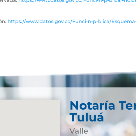
servada:
https://www.datos.gov.co/Funci-n-p-blica/-ndice
ón:
https://www.datos.gov.co/Funci-n-p-blica/Esquema
Notaría Te
Tuluá
Valle