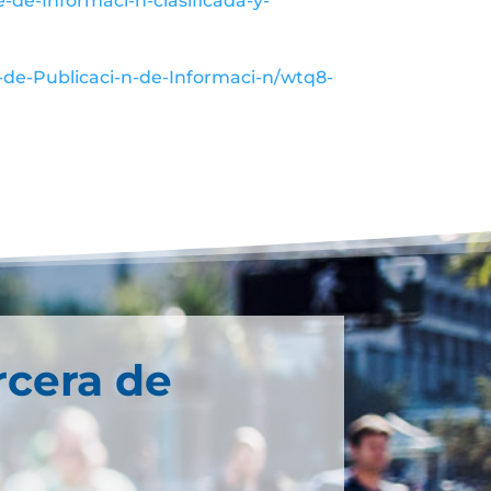
-de-Informaci-n-clasificada-y-
-de-Publicaci-n-de-Informaci-n/wtq8-
rcera de