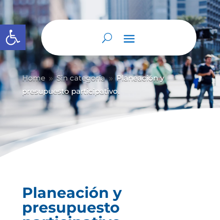
Abrir barra de herramientas
Home
Sin categoría
Planeación y
9
9
presupuesto participativo.
Planeación y
presupuesto