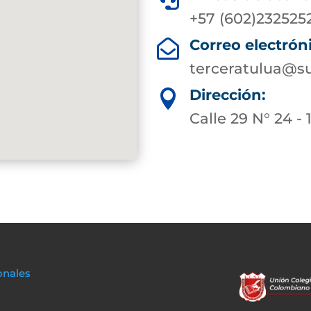
+57 (602)232525
Correo electrón

terceratulua@su
Dirección:

Calle 29 N° 24 - 
onales