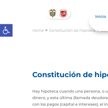
Inicio
Abrir barra de herramientas
Home
Constitución de hipoteca
Con
9
9
Constitución de hi
Hay hipoteca cuando una persona, o un
dinero, y esta última (llamada deudor
con los pagos (capital e intereses), e