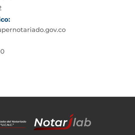
2
ico:
pernotariado.gov.co
10