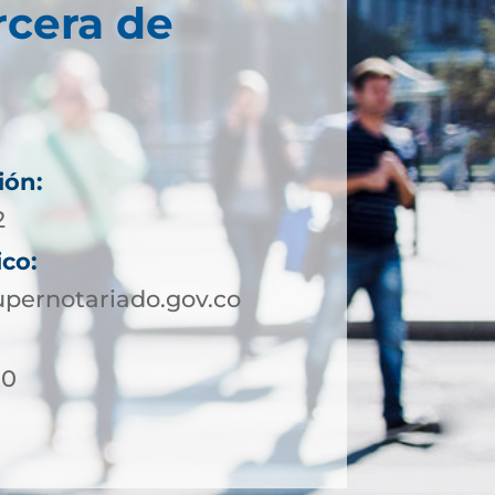
rcera de
ión:
2
ico:
pernotariado.gov.co
10