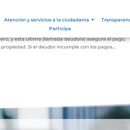
ca
Atención y servicios a la ciudadanía
Transparen
Participa
 banco o una entidad financiera (llamada acreedora) l
ero, y esta última (llamada deudora) asegura el pago,
propiedad. Si el deudor incumple con los pagos...