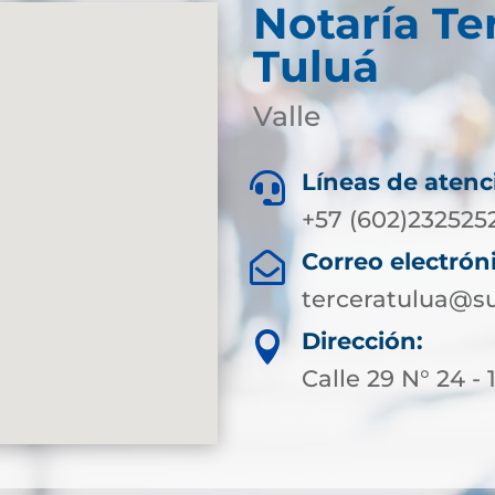
Notaría Te
Tuluá
Valle
Líneas de atenc

+57 (602)232525
Correo electrón

terceratulua@su
Dirección:

Calle 29 N° 24 - 