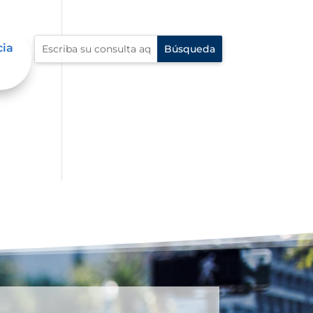
cia
e