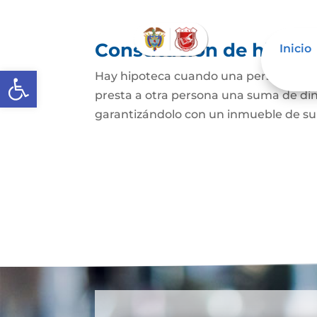
Constitución de hipote
Inicio
Abrir barra de herramientas
Hay hipoteca cuando una persona, o un
presta a otra persona una suma de din
garantizándolo con un inmueble de su 