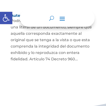
Abrir barra de herramientas
Autenticación de Copias
Podrá autenticarse una copia mecánica o
una literal de un documento, siempre que
aquella corresponda exactamente al
original que se tenga a la vista o que esta
comprenda la integridad del documento
exhibido y lo reproduzca con entera
fidelidad. Artículo 74 Decreto 960...