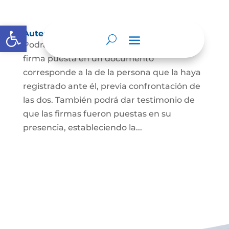
Abrir barra de herramientas
Autenticación de Firma
Podrá dar testimonio escrito de que la
firma puesta en un documento
corresponde a la de la persona que la haya
registrado ante él, previa confrontación de
las dos. También podrá dar testimonio de
que las firmas fueron puestas en su
presencia, estableciendo la...