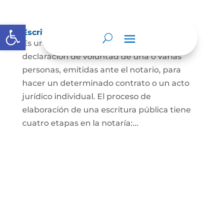
Abrir barra de herramientas
Escritura Pública
Es un documento que contiene la
declaración de voluntad de una o varias
personas, emitidas ante el notario, para
hacer un determinado contrato o un acto
jurídico individual. El proceso de
elaboración de una escritura pública tiene
cuatro etapas en la notaría:...