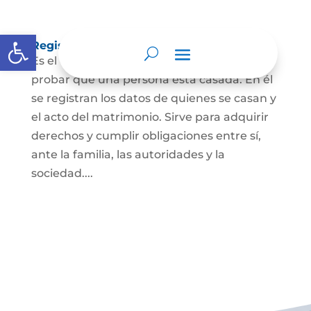
Abrir barra de herramientas
Registro Civil de Matrimonio
Es el documento público necesario para
probar que una persona está casada. En él
se registran los datos de quienes se casan y
el acto del matrimonio. Sirve para adquirir
derechos y cumplir obligaciones entre sí,
ante la familia, las autoridades y la
sociedad....