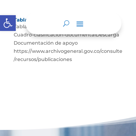
Abrir barra de herramientas
Tablas de retención documental
Tablas-de-retención-documentalDescarga
Cuadro-clasificación-documentalDescarga
Documentación de apoyo
https://www.archivogeneral.gov.co/consulte
/recursos/publicaciones